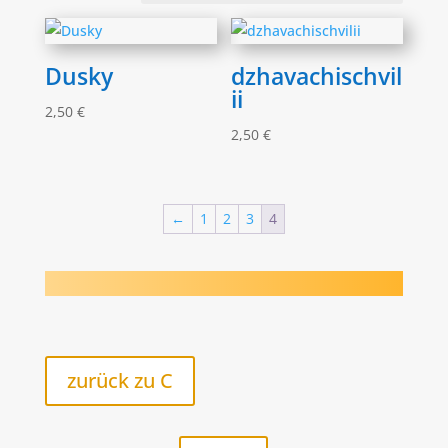
Dusky
dzhavachischvil
ii
2,50
€
2,50
€
←
1
2
3
4
zurück zu C