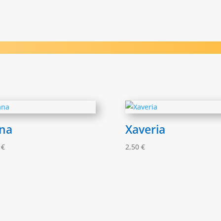
na
Xaveria
0
€
2,50
€