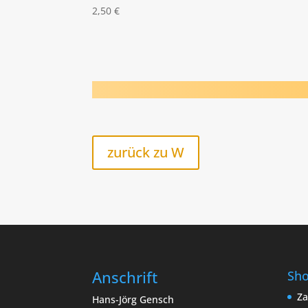
2,50
€
zurück zu W
Anschrift
Sh
Za
Hans-Jörg Gensch