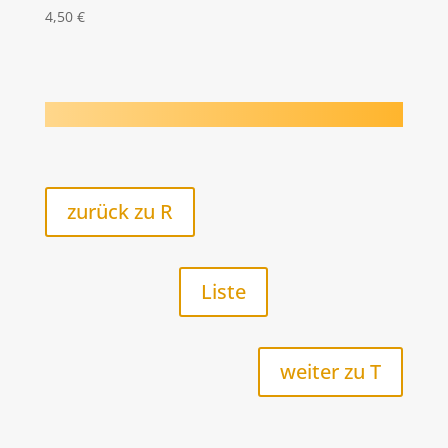
4,50
€
zurück zu R
Liste
weiter zu T