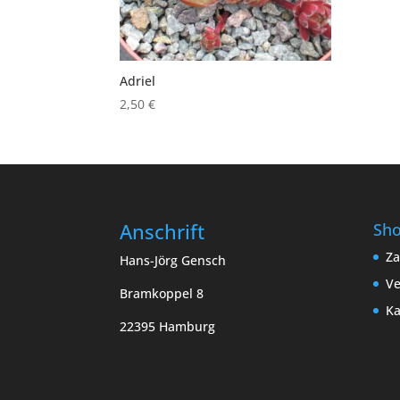
Adriel
2,50
€
Anschrift
Sh
Za
Hans-Jörg Gensch
Ve
Bramkoppel 8
Ka
22395 Hamburg