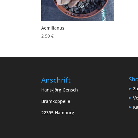
Aemilianus
2,50
€
Anschrift
Sh
Za
Hans-Jörg Gensch
Ve
Bramkoppel 8
Ka
22395 Hamburg