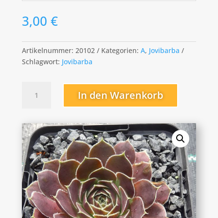
3,00
€
Artikelnummer:
20102
Kategorien:
A
,
Jovibarba
Schlagwort:
Jovibarba
Avent
In den Warenkorb
Garde
Menge