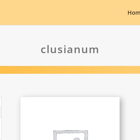
Hom
clusianum