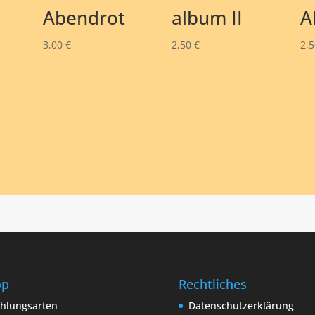
Abendrot
album II
A
3,00
€
2,50
€
2,
op
Rechtliches
hlungsarten
Datenschutzerklärung