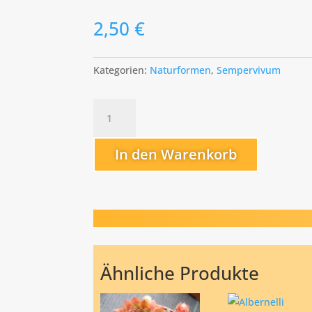
2,50
€
Kategorien:
Naturformen
,
Sempervivum
clusianum
Menge
In den Warenkorb
Ähnliche Produkte