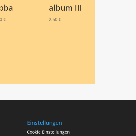
bba
album III
50
€
2,50
€
Einstellungen
Cookie Einstellungen