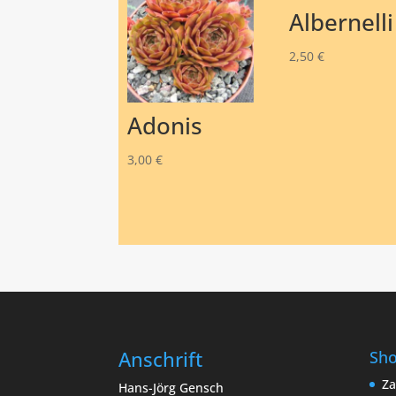
Albernelli
2,50
€
Adonis
3,00
€
Anschrift
Sh
Za
Hans-Jörg Gensch