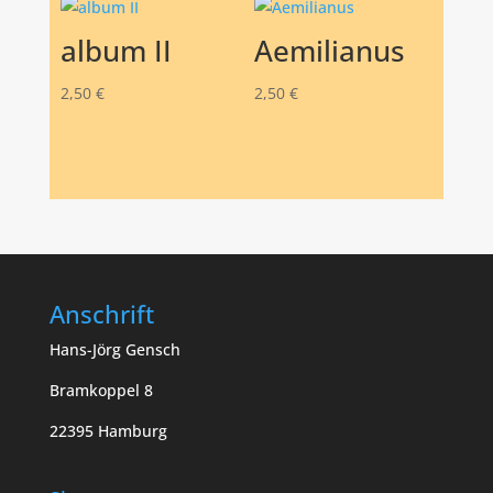
album II
Aemilianus
2,50
€
2,50
€
Anschrift
Hans-Jörg Gensch
Bramkoppel 8
22395 Hamburg