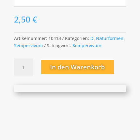
2,50
€
Artikelnummer:
10413
Kategorien:
D
,
Naturformen
,
Sempervivum
Schlagwort:
Sempervivum
decoloratum
In den Warenkorb
ex
culaz
Menge