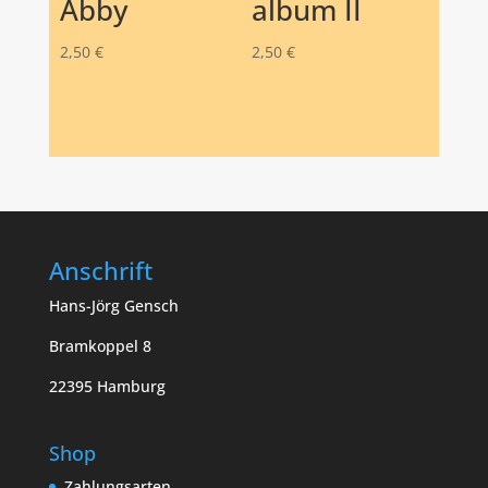
Abby
album II
2,50
€
2,50
€
Anschrift
Hans-Jörg Gensch
Bramkoppel 8
22395 Hamburg
Shop
Zahlungsarten