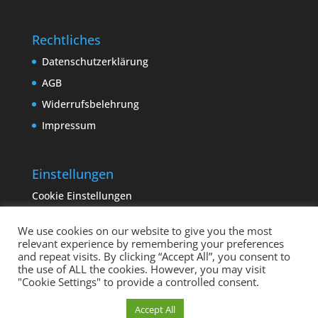
Rechtliches
Datenschutzerklärung
AGB
Widerrufsbelehrung
Impressum
Einstellungen
Cookie Einstellungen
We use cookies on our website to give you the most
relevant experience by remembering your preferences
and repeat visits. By clicking “Accept All”, you consent to
the use of ALL the cookies. However, you may visit
"Cookie Settings" to provide a controlled consent.
Copyright sempervivum.info 2023 | Designed by
Cookie Einstellungen
Accept All