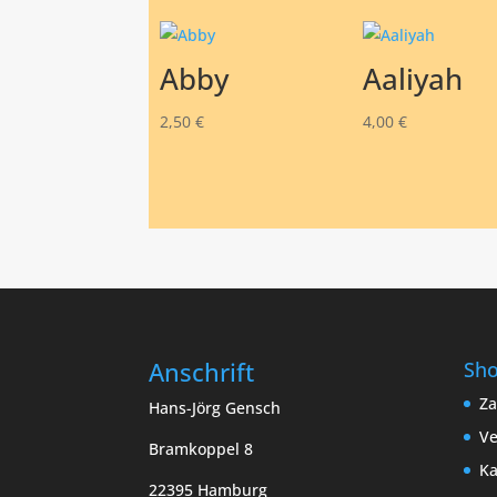
Abby
Aaliyah
2,50
€
4,00
€
Anschrift
Sh
Za
Hans-Jörg Gensch
Ve
Bramkoppel 8
Ka
22395 Hamburg