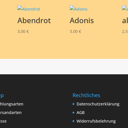
Abendrot
Adonis
a
3,00
€
3,00
€
2,
op
Rechtliches
hlungsarten
Datenschutzerklärung
rsandarten
AGB
sse
Widerrufsbelehrung