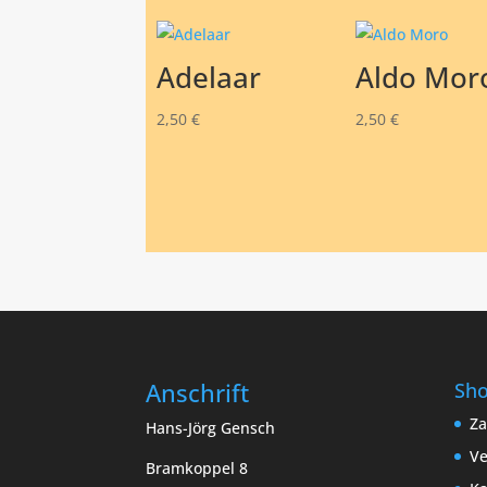
Adelaar
Aldo Mor
2,50
€
2,50
€
Anschrift
Sh
Za
Hans-Jörg Gensch
Ve
Bramkoppel 8