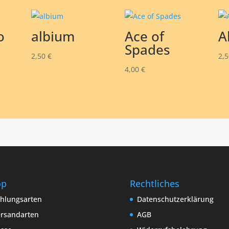
o
albium
Ace of
Al
Spades
2,50
€
2,
4,00
€
op
Rechtliches
hlungsarten
Datenschutzerklärung
rsandarten
AGB