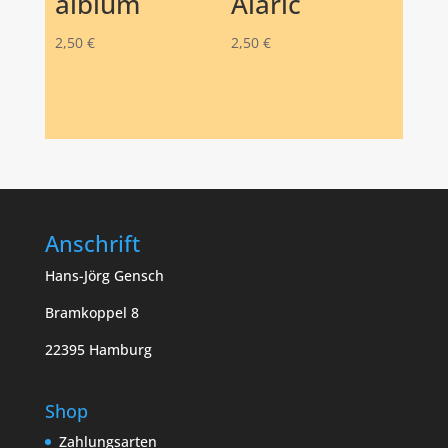
albium
Alaric
2,50
€
2,50
€
Anschrift
Hans-Jörg Gensch
Bramkoppel 8
22395 Hamburg
Shop
Zahlungsarten