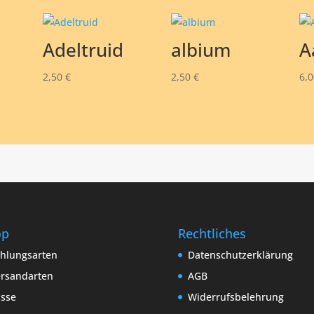
Adeltruid
albium
A
2,50
€
2,50
€
6,
op
Rechtliches
hlungsarten
Datenschutzerklärung
rsandarten
AGB
sse
Widerrufsbelehrung