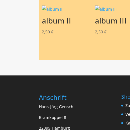
album II
album III
2,50
€
2,50
€
Anschrift
Sh
Za
Hans-Jörg Gensch
Ve
Bramkoppel 8
Ka
22395 Hamburg