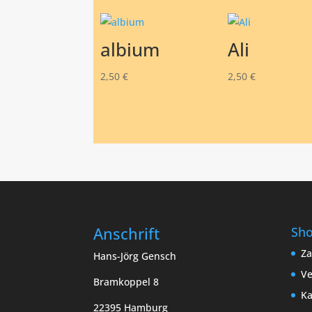
albium
Ali
2,50
€
2,50
€
Anschrift
Sh
Za
Hans-Jörg Gensch
Ve
Bramkoppel 8
Ka
22395 Hamburg