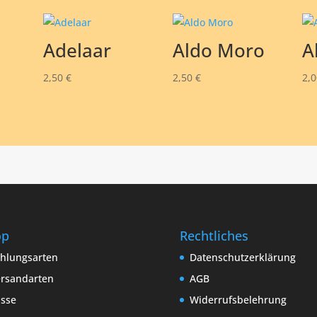
Adelaar
Aldo Moro
A
2,50
€
2,50
€
2,
op
Rechtliches
hlungsarten
Datenschutzerklärung
rsandarten
AGB
sse
Widerrufsbelehrung