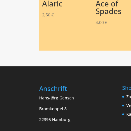
Alaric
Ace of
Spades
2,50
€
4,00
€
Anschrift
Sh
Za
Hans-Jörg Gensch
Ve
Bramkoppel 8
Ka
22395 Hamburg