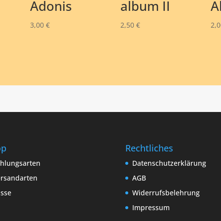
Adonis
album II
A
3,00
€
2,50
€
2,
op
Rechtliches
hlungsarten
Datenschutzerklärung
rsandarten
AGB
sse
Widerrufsbelehrung
Impressum