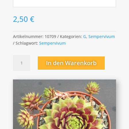
2,50
€
Artikelnummer:
10709
Kategorien:
G
,
Sempervivum
Schlagwort:
Sempervivum
Gangster
In den Warenkorb
Menge