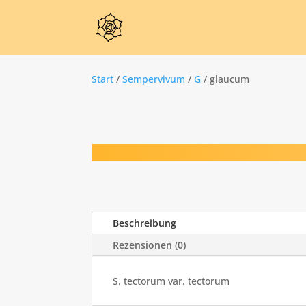
Start
/
Sempervivum
/
G
/ glaucum
Beschreibung
Rezensionen (0)
S. tectorum var. tectorum