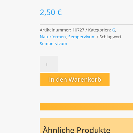
2,50
€
Artikelnummer:
10727
Kategorien:
G
,
Naturformen
,
Sempervivum
Schlagwort:
Sempervivum
glaucum
Menge
In den Warenkorb
Ähnliche Produkte