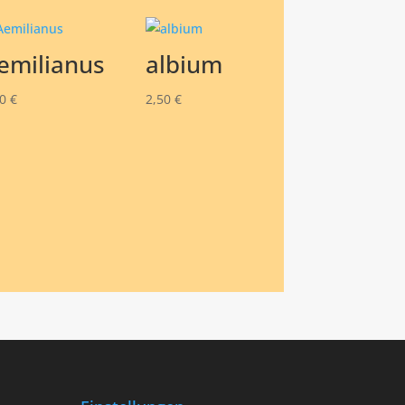
emilianus
albium
50
€
2,50
€