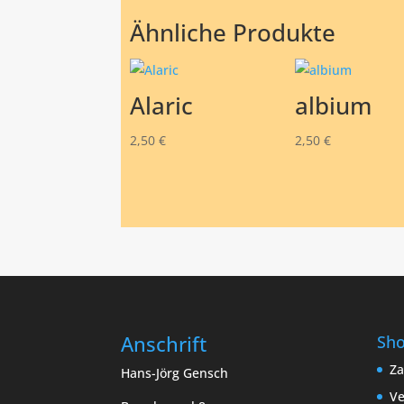
Ähnliche Produkte
Alaric
albium
2,50
€
2,50
€
Anschrift
Sh
Za
Hans-Jörg Gensch
Ve