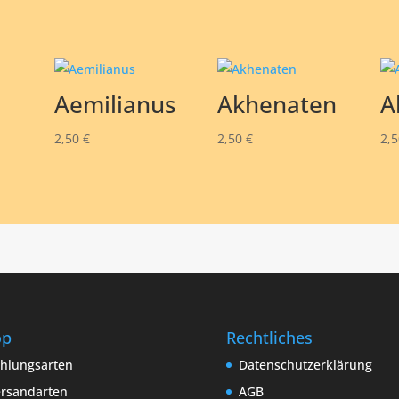
Aemilianus
Akhenaten
A
2,50
€
2,50
€
2,
op
Rechtliches
hlungsarten
Datenschutzerklärung
rsandarten
AGB