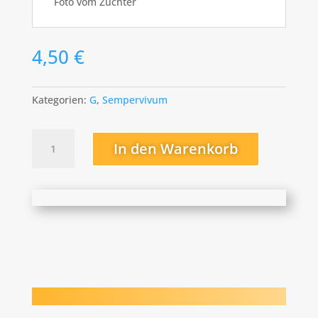
Foto vom Züchter
4,50
€
Kategorien:
G
,
Sempervivum
Golddrop
In den Warenkorb
Menge