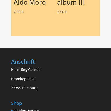
Aldo Moro
album III
2,50
€
2,50
€
Anschrift
Hans-Jörg Gensch
Bramkoppel 8
22395 Hamburg
Shop
Zahlungsarten