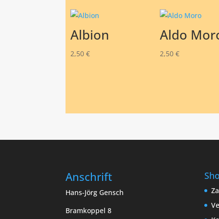
Albion
Aldo Mor
2,50
€
2,50
€
Anschrift
Sh
Za
Hans-Jörg Gensch
Ve
Bramkoppel 8