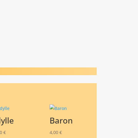
dylle
Baron
00
€
4,00
€