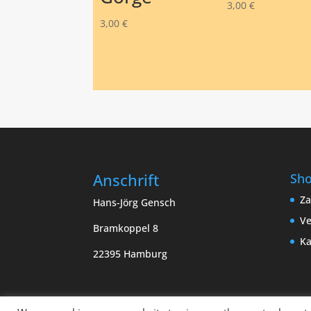
3,00
€
3,00
€
Anschrift
Sh
Za
Hans-Jörg Gensch
Ve
Bramkoppel 8
Ka
22395 Hamburg