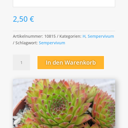
2,50
€
Artikelnummer:
10815
Kategorien:
H
,
Sempervivum
Schlagwort:
Sempervivum
Hart
In den Warenkorb
Menge