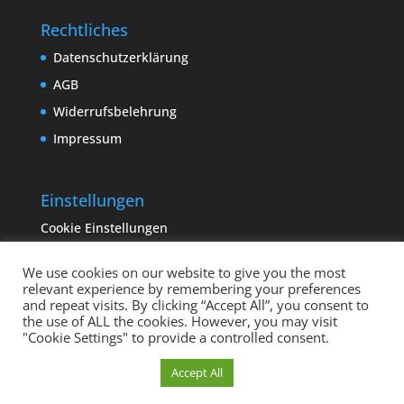
Rechtliches
Datenschutzerklärung
AGB
Widerrufsbelehrung
Impressum
Einstellungen
Cookie Einstellungen
We use cookies on our website to give you the most
relevant experience by remembering your preferences
and repeat visits. By clicking “Accept All”, you consent to
the use of ALL the cookies. However, you may visit
"Cookie Settings" to provide a controlled consent.
Copyright sempervivum.info 2023 | Designed by
Cookie Einstellungen
Accept All
binderland.de
| Supported by
ITTCOM