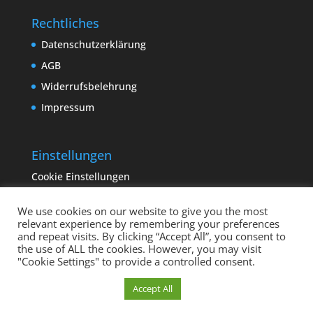
Rechtliches
Datenschutzerklärung
AGB
Widerrufsbelehrung
Impressum
Einstellungen
Cookie Einstellungen
We use cookies on our website to give you the most
relevant experience by remembering your preferences
and repeat visits. By clicking “Accept All”, you consent to
the use of ALL the cookies. However, you may visit
"Cookie Settings" to provide a controlled consent.
Copyright sempervivum.info 2023 | Designed by
Cookie Einstellungen
Accept All
binderland.de
| Supported by
ITTCOM