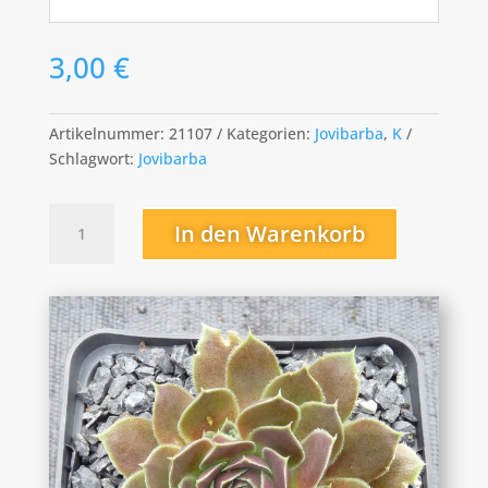
3,00
€
Artikelnummer:
21107
Kategorien:
Jovibarba
,
K
Schlagwort:
Jovibarba
Korspel
In den Warenkorb
Wedding
Day
Menge