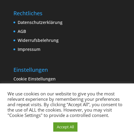
Rechtliches
Datenschutzerklärung
AGB
Widerrufsbelehrung
Impressum
Einstellungen
Cookie Einstellungen
We use cookies on our website to give you the most
relevant experience by remembering your preferences
and repeat visits. By clicking “Accept All”, you consent to
the use of ALL the cookies. However, you may visit
"Cookie Settings" to provide a controlled consent.
Copyright sempervivum.info 2023 | Designed by
Cookie Einstellungen
Accept All
binderland.de
| Supported by
ITTCOM