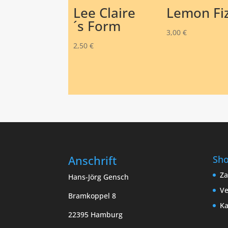
Lee Claire
Lemon Fi
´s Form
3,00
€
2,50
€
Anschrift
Sh
Za
Hans-Jörg Gensch
Ve
Bramkoppel 8
Ka
22395 Hamburg