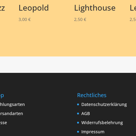
zz
Leopold
Lighthouse
L
3,00
€
2,50
€
2,
op
Rechtliches
hlungsarten
Datenschutzerklärung
rsandarten
AGB
sse
Widerrufsbelehrung
Impressum