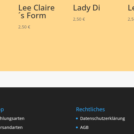
Lee Claire
Lady Di
L
e
´s Form
2,50
€
2,
2,50
€
op
Rechtliches
hlungsarten
Datenschutzerklärung
rsandarten
AGB