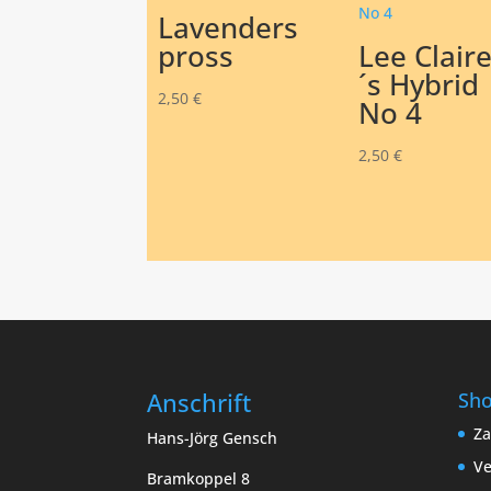
Lavenders
pross
Lee Clair
´s Hybrid
2,50
€
No 4
2,50
€
Anschrift
Sh
Za
Hans-Jörg Gensch
Ve
Bramkoppel 8