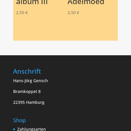
album III
Adelmoed
2,50
€
2,50
€
Anschrift
Hans-Jörg Gensch
Bramkoppel 8
22395 Hamburg
Shop
Zahlungsarten