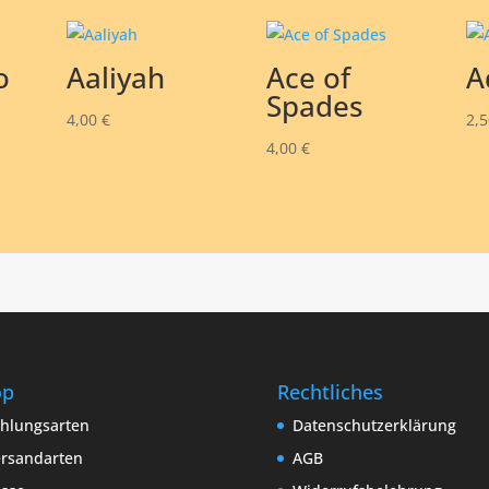
o
Aaliyah
Ace of
A
Spades
4,00
€
2,
4,00
€
op
Rechtliches
hlungsarten
Datenschutzerklärung
rsandarten
AGB