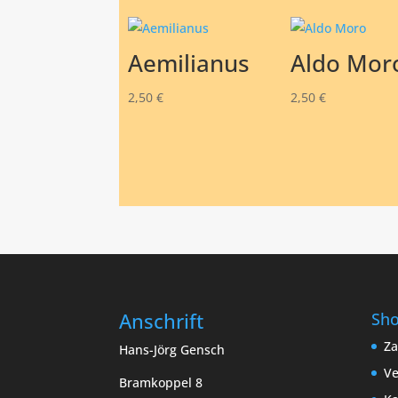
Aemilianus
Aldo Mor
2,50
€
2,50
€
Anschrift
Sh
Za
Hans-Jörg Gensch
Ve
Bramkoppel 8