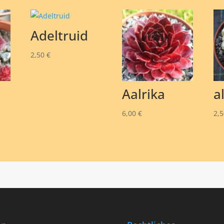
Adeltruid
2,50
€
Aalrika
a
6,00
€
2,