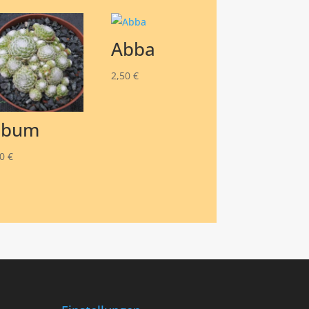
Abba
2,50
€
lbum
50
€