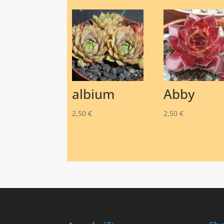
albium
Abby
2,50
€
2,50
€