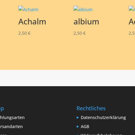
Achalm
albium
A
2,50
€
2,50
€
2,
op
Rechtliches
hlungsarten
Datenschutzerklärung
rsandarten
AGB