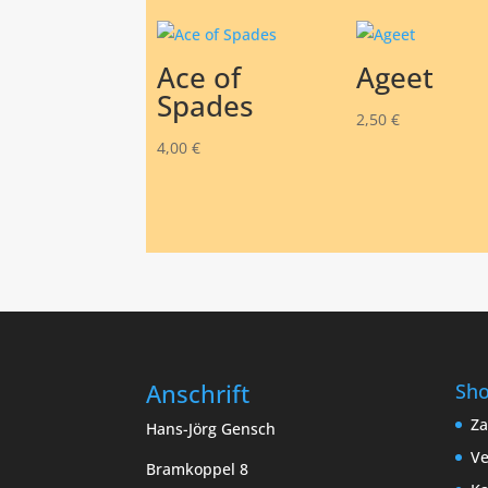
Ace of
Ageet
Spades
2,50
€
4,00
€
Anschrift
Sh
Za
Hans-Jörg Gensch
Ve
Bramkoppel 8