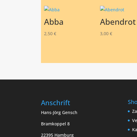
Abba
Abendrot
2,50
€
3,00
€
Anschrift
Sh
Za
Hans-Jörg Gensch
Ve
Bramkoppel 8
Ka
22395 Hamburg