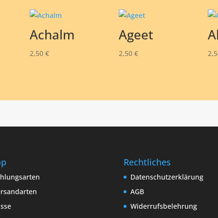
Achalm
Ageet
Al
2,50
€
2,50
€
2,
op
Rechtliches
hlungsarten
Datenschutzerklärung
rsandarten
AGB
sse
Widerrufsbelehrung