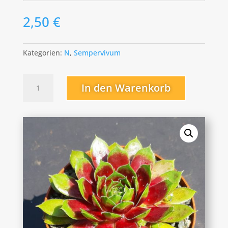
2,50
€
Kategorien:
N
,
Sempervivum
Napoleon
In den Warenkorb
Menge