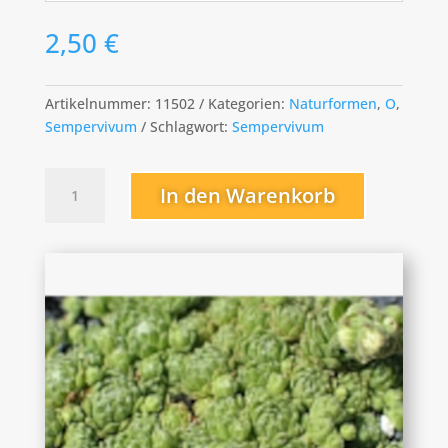
2,50
€
Artikelnummer:
11502
Kategorien:
Naturformen
,
O
,
Sempervivum
Schlagwort:
Sempervivum
octopodes
In den Warenkorb
Menge