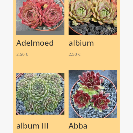
Adelmoed
albium
2,50
€
2,50
€
album III
Abba