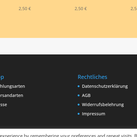
2,50
€
2,50
€
2,
op
Rechtliches
hlungsarten
Datenschutzerklärung
rsandarten
AGB
sse
Widerrufsbelehrung
Impressum
 experience by remembering your preferences and repeat visits. 