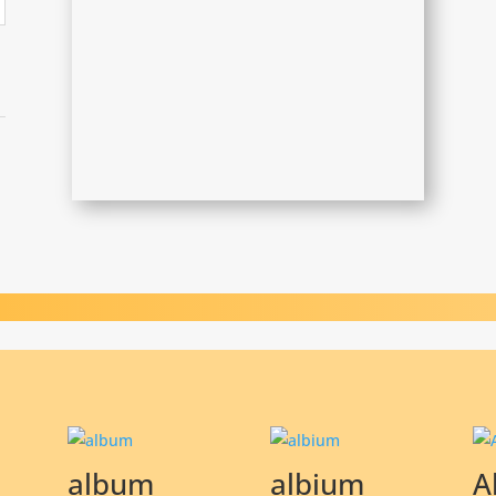
album
albium
A