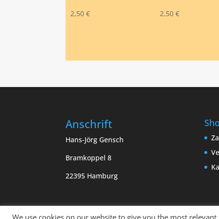
2,50
€
2,50
€
Anschrift
Sh
Za
Hans-Jörg Gensch
Ve
Bramkoppel 8
Ka
22395 Hamburg
We use cookies on our website to give you the most relevant