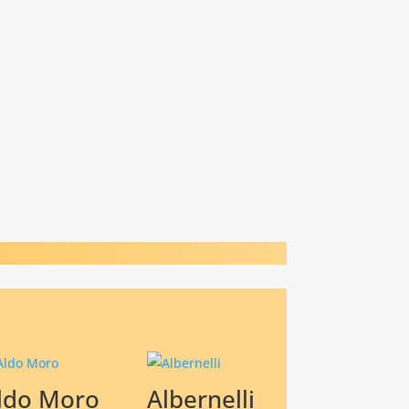
ldo Moro
Albernelli