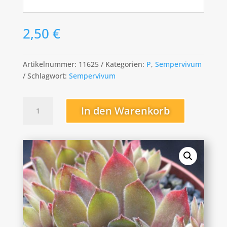
2,50
€
Artikelnummer:
11625
Kategorien:
P
,
Sempervivum
Schlagwort:
Sempervivum
Pacific
In den Warenkorb
Magic
Night
Menge