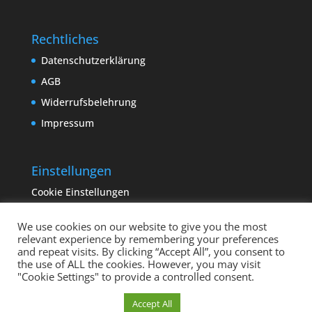
Rechtliches
Datenschutzerklärung
AGB
Widerrufsbelehrung
Impressum
Einstellungen
Cookie Einstellungen
We use cookies on our website to give you the most
relevant experience by remembering your preferences
and repeat visits. By clicking “Accept All”, you consent to
the use of ALL the cookies. However, you may visit
"Cookie Settings" to provide a controlled consent.
Copyright sempervivum.info 2023 | Designed by
Cookie Einstellungen
Accept All