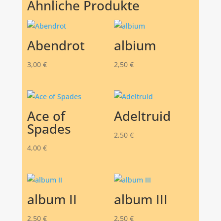
Ähnliche Produkte
Abendrot
albium
3,00
€
2,50
€
Ace of
Adeltruid
Spades
2,50
€
4,00
€
album II
album III
2,50
€
2,50
€