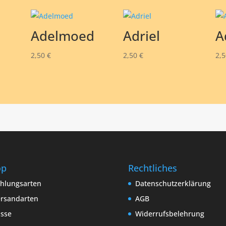
Adelmoed
Adriel
A
2,50
€
2,50
€
2,
op
Rechtliches
hlungsarten
Datenschutzerklärung
rsandarten
AGB
sse
Widerrufsbelehrung