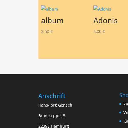
album
Adonis
2,50
€
3,00
€
Anschrift
Sh
Za
Hans-Jörg Gensch
Ve
Bramkoppel 8
Ka
22395 Hamburg