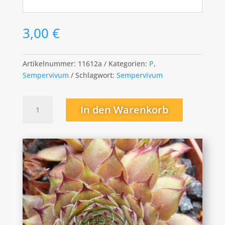
3,00
€
Artikelnummer:
11612a
Kategorien:
P
,
Sempervivum
Schlagwort:
Sempervivum
Proud
In den Warenkorb
Zelda
Menge