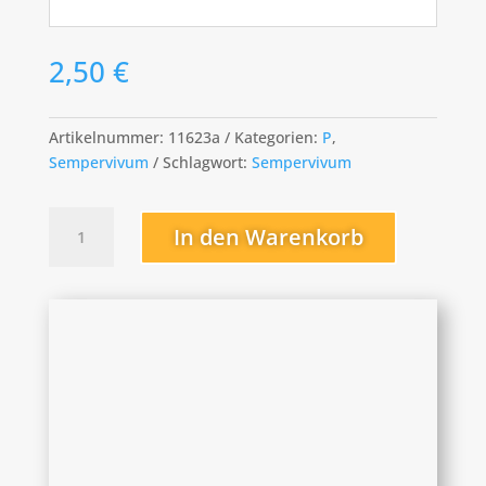
2,50
€
Artikelnummer:
11623a
Kategorien:
P
,
Sempervivum
Schlagwort:
Sempervivum
Purdy
In den Warenkorb
´s
90-
2
Menge