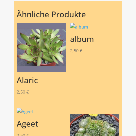
Ähnliche Produkte
album
2,50
€
Alaric
2,50
€
Ageet
2,50
€