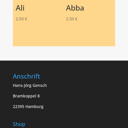
Ali
Abba
2,50
€
2,50
€
Anschrift
Hans-Jörg Gensch
Bramkoppel 8
22395 Hamburg
Shop