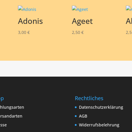
Adonis
Ageet
A
3,00
€
2,50
€
2,
op
Rechtliches
hlungsarten
Datenschutzerklärung
rsandarten
AGB
sse
Widerrufsbelehrung