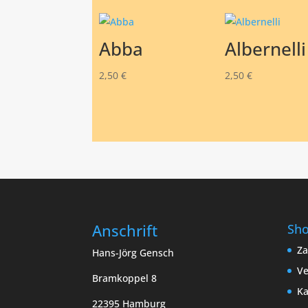
Abba
Albernelli
2,50
€
2,50
€
Anschrift
Sh
Za
Hans-Jörg Gensch
Ve
Bramkoppel 8
Ka
22395 Hamburg