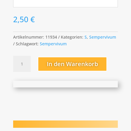
2,50
€
Artikelnummer:
11934
Kategorien:
S
,
Sempervivum
Schlagwort:
Sempervivum
Seven
In den Warenkorb
of
nine
Menge