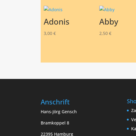
Adonis
Abby
3,00
€
2,50
€
Anschrift
Sh
Za
Hans-Jörg Gensch
Ve
Bramkoppel 8
Ka
22395 Hamburg