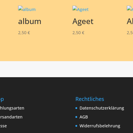
album
Ageet
A
2,50
€
2,50
€
2,
op
Rechtliches
hlungsarten
Datenschutzerklärung
rsandarten
AGB
sse
Widerrufsbelehrung