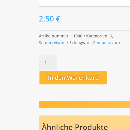
2,50
€
Artikelnummer:
11948
Kategorien:
S
,
Sempervivum
Schlagwort:
Sempervivum
Silver
Jubilée
Menge
In den Warenkorb
Ähnliche Produkte