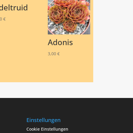
deltruid
50
€
Adonis
3,00
€
Einstellungen
Cookie Einstellungen