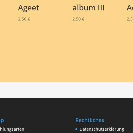
Ageet
album III
A
2,50
€
2,50
€
2,
op
Rechtliches
hlungsarten
Datenschutzerklärung