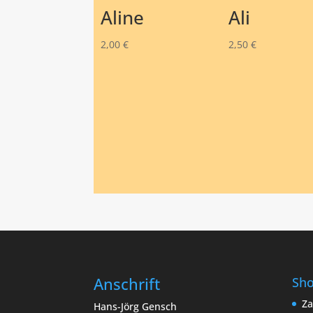
Aline
Ali
2,00
€
2,50
€
Anschrift
Sh
Za
Hans-Jörg Gensch