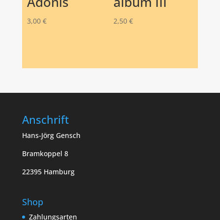
Adonis
album III
3,00
€
2,50
€
Anschrift
Hans-Jörg Gensch
Bramkoppel 8
22395 Hamburg
Shop
Zahlungsarten